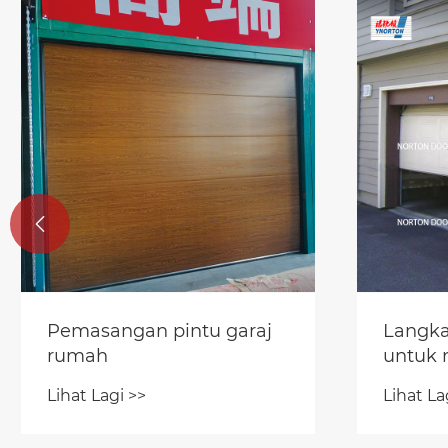

Pemasangan pintu garaj
Langka
rumah
untuk 
garaj
Lihat Lagi >>
Lihat La