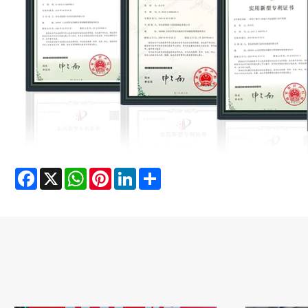
Facebook
X
WhatsApp
Pinterest
LinkedIn
Share