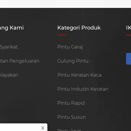
ang Kami
Kategori Produk
I
 Syarikat
Pintu Garaj
atan Pengeluaran
Gulung Pintu
Kelayakan
Pintu Keratan Kaca
Pintu Industri Keratan
Pintu Rapid
Pintu Susun
X