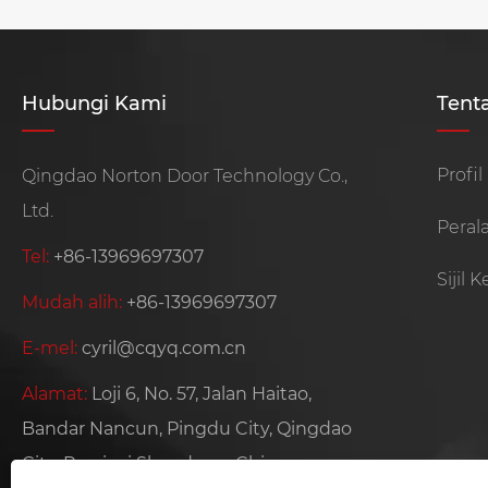
Hubungi Kami
Tent
Profil
Qingdao Norton Door Technology Co.,
Ltd.
Peral
Tel:
+86-13969697307
Sijil 
Mudah alih:
+86-13969697307
E-mel:
cyril@cqyq.com.cn
Alamat:
Loji 6, No. 57, Jalan Haitao,
Bandar Nancun, Pingdu City, Qingdao
City, Provinsi Shandong, China