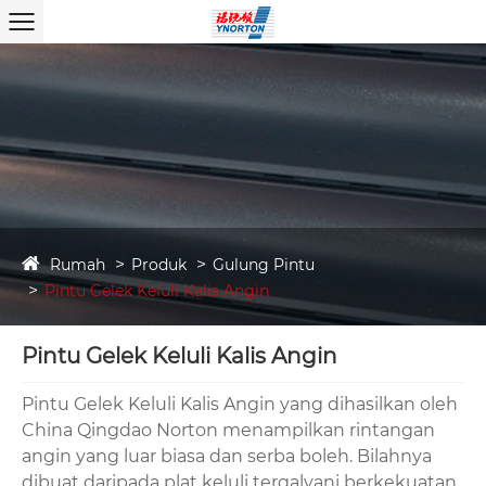
Rumah
Produk
Gulung Pintu
Pintu Gelek Keluli Kalis Angin
Pintu Gelek Keluli Kalis Angin
Pintu Gelek Keluli Kalis Angin yang dihasilkan oleh
China Qingdao Norton menampilkan rintangan
angin yang luar biasa dan serba boleh. Bilahnya
dibuat daripada plat keluli tergalvani berkekuatan