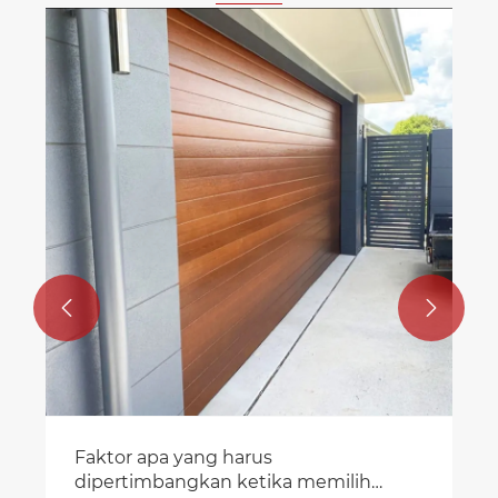
Pintu Garasi Norton: Selamat dan
tahan lama, supaya kereta anda
dilindungi dari angin dan hujan
Lihat Lagi >>

