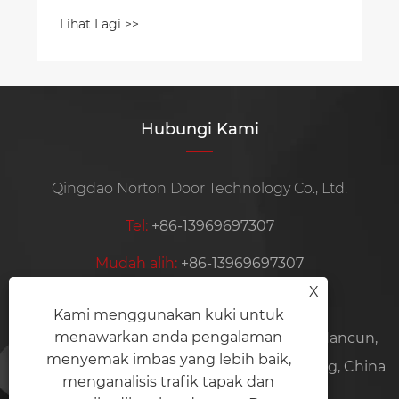
Hubungi Kami
Qingdao Norton Door Technology Co., Ltd.
Tel:
+86-13969697307
Mudah alih:
+86-13969697307
X
E-mel:
cyril@cqyq.com.cn
Kami menggunakan kuki untuk
menawarkan anda pengalaman
Alamat:
Loji 6, No. 57, Jalan Haitao, Bandar Nancun,
menyemak imbas yang lebih baik,
Pingdu City, Qingdao City, Provinsi Shandong, China
menganalisis trafik tapak dan