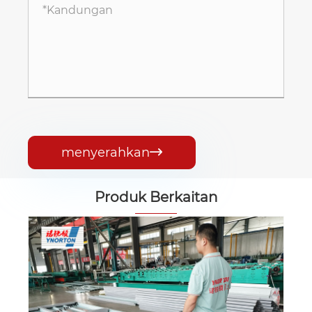
menyerahkan

Produk Berkaitan
pintu garaj keluli tunggal lapisan
Lihat Lagi >>