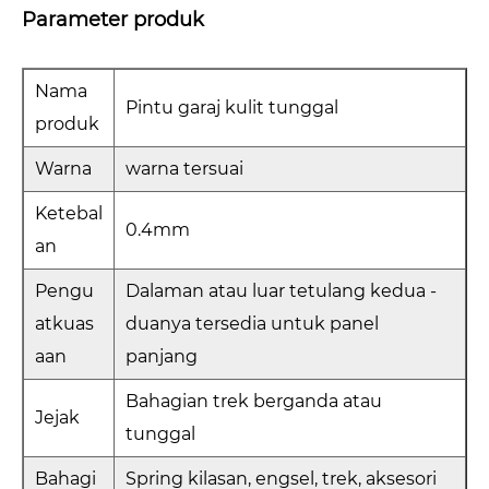
Parameter produk
Nama
Pintu garaj kulit tunggal
produk
Warna
warna tersuai
Ketebal
0.4mm
an
Pengu
Dalaman atau luar tetulang kedua -
atkuas
duanya tersedia untuk panel
aan
panjang
Bahagian trek berganda atau
Jejak
tunggal
Bahagi
Spring kilasan, engsel, trek, aksesori