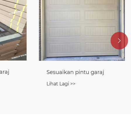

Pintu pengatup
raj
Lihat Lagi >>