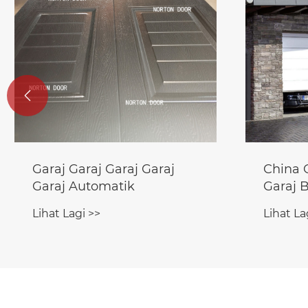

China Overhead Pintu
Panel p
Garaj Bahagian
Lihat La
Lihat Lagi >>