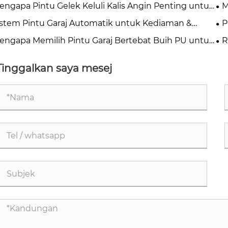
engapa Pintu Gelek Keluli Kalis Angin Penting untuk
M
elamatan Perindustrian Moden?
An
istem Pintu Garaj Automatik untuk Kediaman &
P
niagaan
Ja
engapa Memilih Pintu Garaj Bertebat Buih PU untuk
R
mah Moden?
Pe
Tinggalkan saya mesej