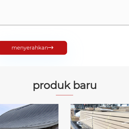
menyerahkan

produk baru