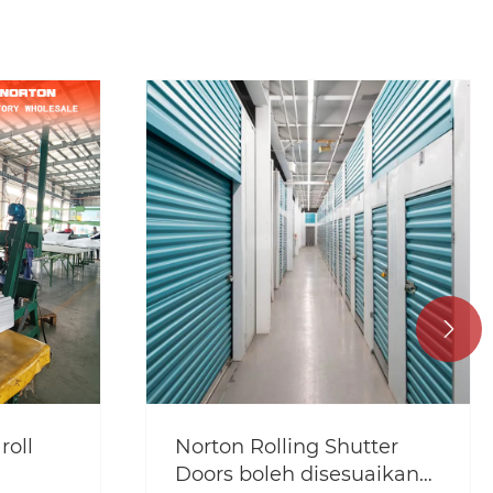

ter
Apakah bahagian kaca di
aikan
tingkap atau pintu yang