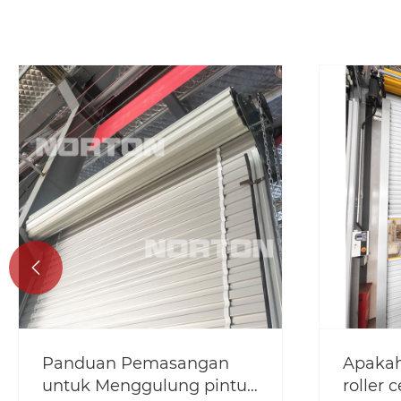

Apakah aplikasi pintu
Pemasa
roller cepat keluli?
Norton