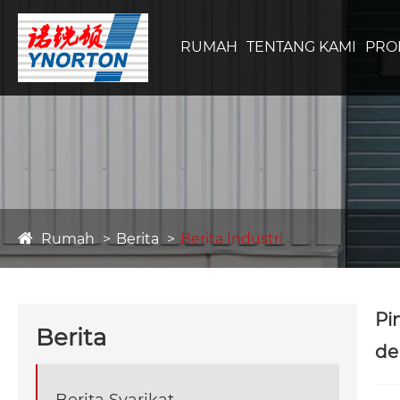
RUMAH
TENTANG KAMI
PRO
Rumah
Berita
Berita Industri
Pi
Berita
de
Berita Syarikat