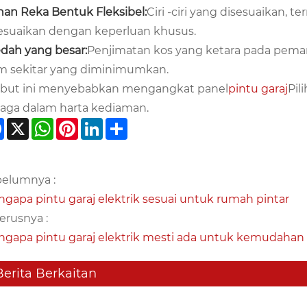
ihan Reka Bentuk Fleksibel:
Ciri -ciri yang disesuaikan, 
esuaikan dengan keperluan khusus.
dah yang besar:
Penjimatan kos yang ketara pada pem
m sekitar yang diminimumkan.
ibut ini menyebabkan mengangkat panel
pintu garaj
Pil
aga dalam harta kediaman.
Facebook
X
WhatsApp
Pinterest
LinkedIn
Share
elumnya :
gapa pintu garaj elektrik sesuai untuk rumah pintar
erusnya :
gapa pintu garaj elektrik mesti ada untuk kemudahan
Berita Berkaitan