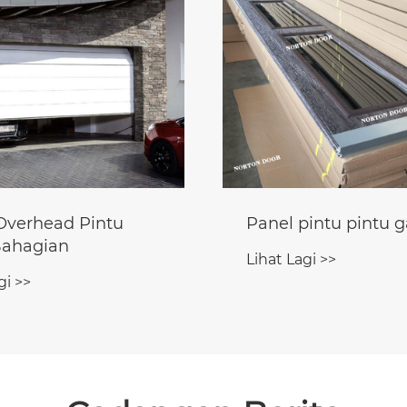
intu pintu garaj
Sesuaikan pintu ga
gi >>
Lihat Lagi >>