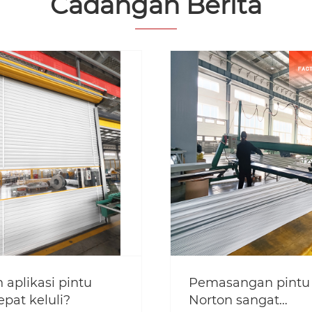
Cadangan Berita
ngan pintu roll
Norton Rolling Shut
 sangat
Doors boleh disesu