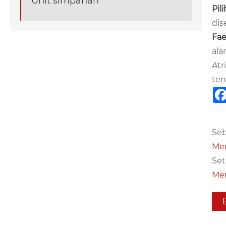
Unit simpanan
Pil
dis
Fae
ala
Atr
ten
Seb
Men
Set
Men