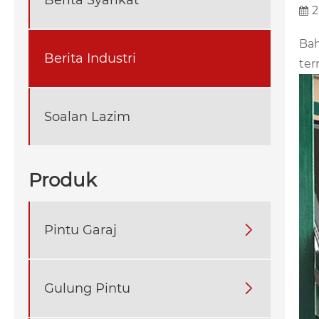
2
Bah
Berita Industri
ter
Soalan Lazim
Produk
Pintu Garaj

Gulung Pintu
