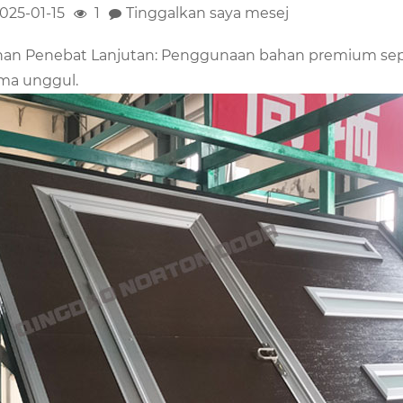
025-01-15
1
Tinggalkan saya mesej
an Penebat Lanjutan: Penggunaan bahan premium seper
ma unggul.