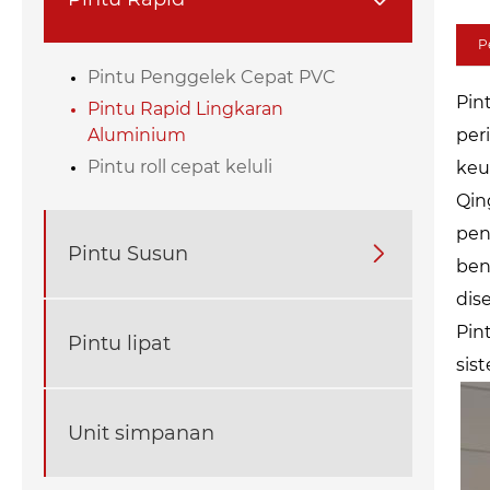
P
Pintu Penggelek Cepat PVC
Pin
Pintu Rapid Lingkaran
Aluminium
per
Pintu roll cepat keluli
keu
Qin
pen
Pintu Susun

ben
dis
Pin
Pintu lipat
sis
Unit simpanan