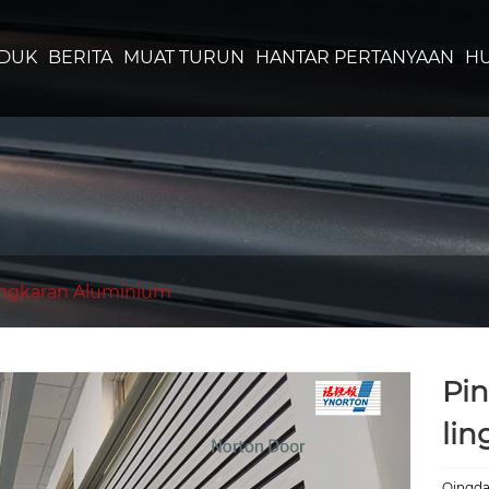
DUK
BERITA
MUAT TURUN
HANTAR PERTANYAAN
HU
ingkaran Aluminium
Pin
li
Qingda