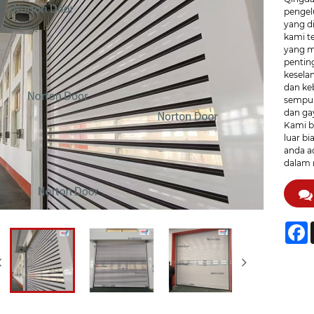
pengel
yang d
kami t
yang me
pentin
kesela
dan keb
sempur
dan ga
Kami b
luar b
anda a
dalam 
F