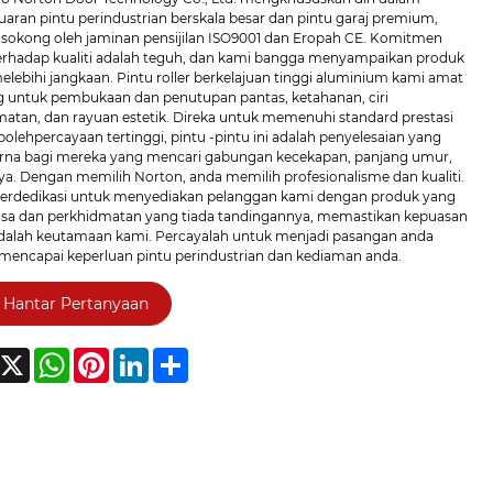
uaran pintu perindustrian berskala besar dan pintu garaj premium,
isokong oleh jaminan pensijilan ISO9001 dan Eropah CE. Komitmen
erhadap kualiti adalah teguh, dan kami bangga menyampaikan produk
lebihi jangkaan. Pintu roller berkelajuan tinggi aluminium kami amat
g untuk pembukaan dan penutupan pantas, ketahanan, ciri
matan, dan rayuan estetik. Direka untuk memenuhi standard prestasi
olehpercayaan tertinggi, pintu -pintu ini adalah penyelesaian yang
na bagi mereka yang mencari gabungan kecekapan, panjang umur,
ya. Dengan memilih Norton, anda memilih profesionalisme dan kualiti.
erdedikasi untuk menyediakan pelanggan kami dengan produk yang
iasa dan perkhidmatan yang tiada tandingannya, memastikan kepuasan
dalah keutamaan kami. Percayalah untuk menjadi pasangan anda
mencapai keperluan pintu perindustrian dan kediaman anda.
Hantar Pertanyaan
acebook
X
WhatsApp
Pinterest
LinkedIn
Share