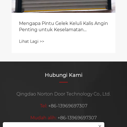
Hubungi Kami
Qingdao Norton Door Technology Co., Ltd.
Tel:
+86-13969697307
Mudah alih:
+86-13969697307
X