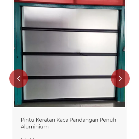
Pintu garaj kaca penuh automatik
moden
Lihat Lagi >>

