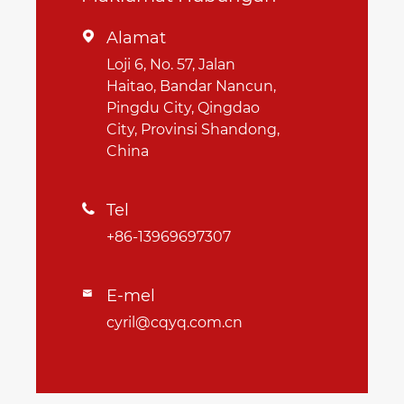
Alamat

Loji 6, No. 57, Jalan
Haitao, Bandar Nancun,
Pingdu City, Qingdao
City, Provinsi Shandong,
China
Tel

+86-13969697307
E-mel

cyril@cqyq.com.cn