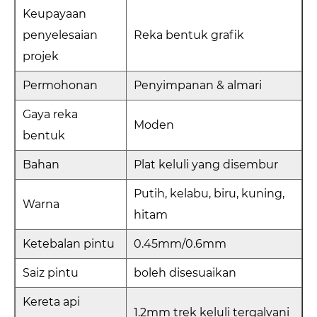
Keupayaan
penyelesaian
Reka bentuk grafik
projek
Permohonan
Penyimpanan & almari
Gaya reka
Moden
bentuk
Bahan
Plat keluli yang disembur
Putih, kelabu, biru, kuning,
Warna
hitam
Ketebalan pintu
0.45mm/0.6mm
Saiz pintu
boleh disesuaikan
Kereta api
1.2mm trek keluli tergalvani