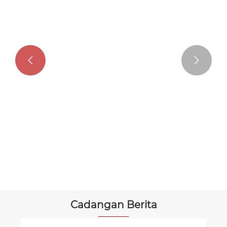


Penyesuaian warna keluli roll ke pintu
Lihat Lagi >>
Cadangan Berita