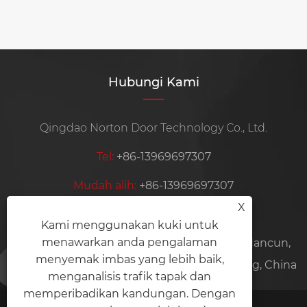
Lihat Lagi >>
Hubungi Kami
Qingdao Norton Door Technology Co., Ltd.
Tel:
+86-13969697307
Mudah alih:
+86-13969697307
X
E-mel:
cyril@cqyq.com.cn
Kami menggunakan kuki untuk
menawarkan anda pengalaman
Alamat:
Loji 6, No. 57, Jalan Haitao, Bandar Nancun,
menyemak imbas yang lebih baik,
Pingdu City, Qingdao City, Provinsi Shandong, China
menganalisis trafik tapak dan
memperibadikan kandungan. Dengan