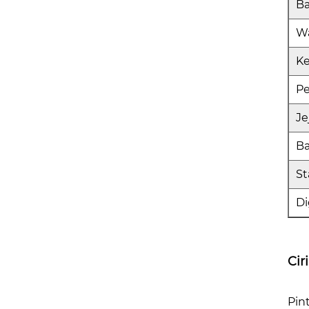
Ba
W
Ke
P
Je
B
St
D
Cir
Pin