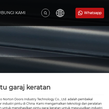
BUNGI KAMI
Whatsapp
tu garaj keratan
o Norton Doors Industry Technology Co., Ltd. adalah pembekal
ar industri pintu di China. Kami mengamalkan teknologi dan peralatan
h untuk menghasilkan pintu garaj keratan untuk mewujudkan industri