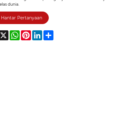
elas dunia.
Hantar Pertanyaan
acebook
X
WhatsApp
Pinterest
LinkedIn
Share