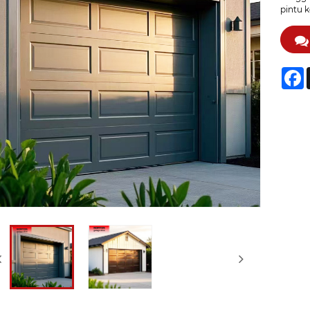
pintu k
F