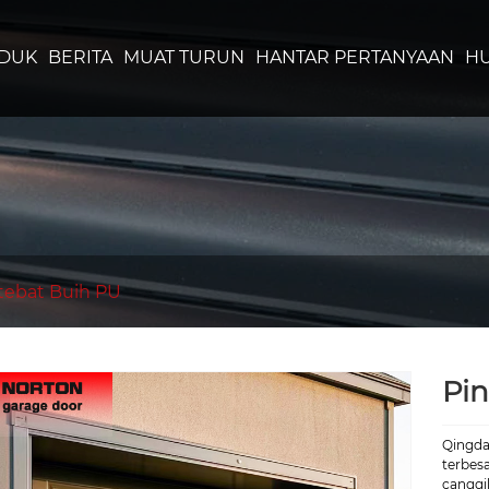
DUK
BERITA
MUAT TURUN
HANTAR PERTANYAAN
HU
rtebat Buih PU
Pin
Qingda
terbes
canggi