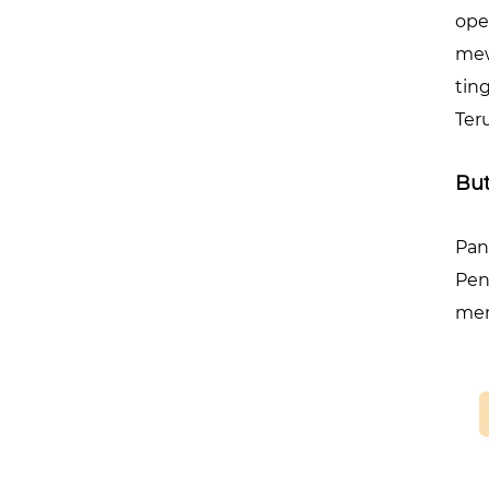
ope
mew
tin
Ter
But
Pan
Pen
mem