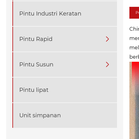
Pintu Industri Keratan
P
Chi
men
Pintu Rapid

mel
ber
Pintu Susun

Pintu lipat
Unit simpanan