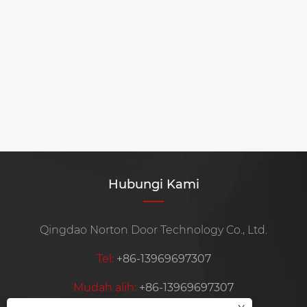
Hubungi Kami
Qingdao Norton Door Technology Co., Ltd.
Tel:
+86-13969697307
Mudah alih:
+86-13969697307