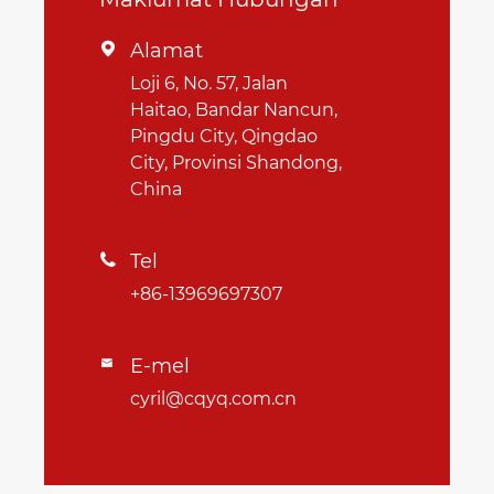
Alamat

Loji 6, No. 57, Jalan
Haitao, Bandar Nancun,
Pingdu City, Qingdao
City, Provinsi Shandong,
China
Tel

+86-13969697307
E-mel

cyril@cqyq.com.cn