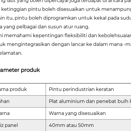
ing laut yang boleh dipercayai juga terdapat di antara p
 ketinggian pintu boleh disesuaikan untuk menampung 
ain itu, pintu boleh diprogramkan untuk kekal pada s
ja yang pelbagai dan susun atur ruang.
i memahami kepentingan fleksibiliti dan kebolehsuaian
uk mengintegrasikan dengan lancar ke dalam mana -m
elamatan.
rameter produk
ama produk
Pintu perindustrian keratan
ahan
Plat aluminium dan penebat buih
arna
Warna yang disesuaikan
iz panel
40mm atau 50mm