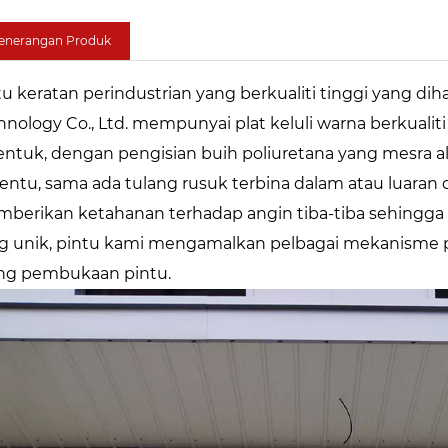
enerangan Produk
tu keratan perindustrian yang berkualiti tinggi yang di
hnology Co., Ltd. mempunyai plat keluli warna berkualit
entuk, dengan pengisian buih poliuretana yang mesra a
tentu, sama ada tulang rusuk terbina dalam atau luara
berikan ketahanan terhadap angin tiba-tiba sehingga k
g unik, pintu kami mengamalkan pelbagai mekanis
ng pembukaan pintu.