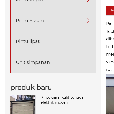
P
Pintu Susun

Pin
Tec
dib
Pintu lipat
ter
mem
Unit simpanan
yan
rua
produk baru
Pintu garaj kulit tunggal
elektrik moden