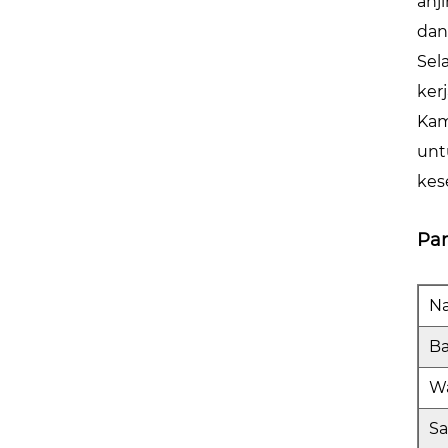
anj
dan
Sel
ker
Kam
unt
kes
Pa
N
B
W
Sa