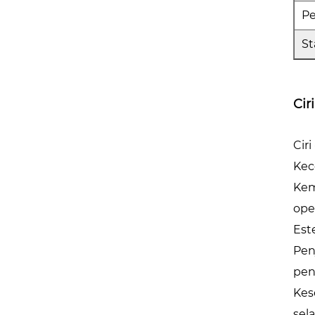
P
St
Cir
Cir
Kec
Kem
ope
Est
Pen
pen
Kes
sel