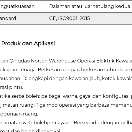
enguatkuasaan
Dalaman atau luar tetulang kedua
andard
CE, ISO9001: 2015
i Produk dan Aplikasi
i -ciri Qingdao Norton Warehouse Operasi Elektrik Kawa
ekapan Tenaga: Berkesan dengan berkesan suhu dalam
udahan: Dilengkapi dengan kawalan jauh, kotak kawalan,
rasi pintu.
etika serba boleh: pelbagai warna, gaya, dan konfiguras
jimatan ruang: Tiga mod operasi yang berbeza memen
ggunaan ruang.
elamatan & Kebolehpercayaan: Bersepadu dengan pelba
amat dan boleh dipercayai.