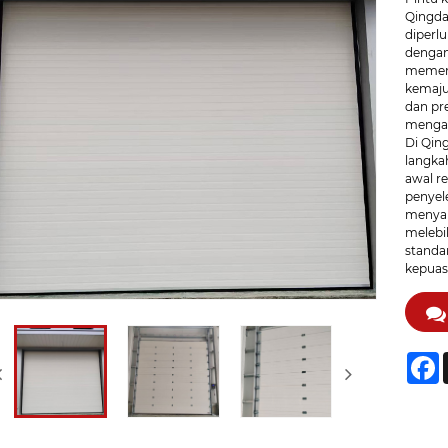
Qingda
diperlu
dengan
memenu
kemaju
dan pr
mengal
Di Qin
langkah
awal r
penyel
menyam
melebi
standar
kepuas
F