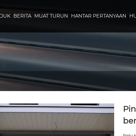
DUK
BERITA
MUAT TURUN
HANTAR PERTANYAAN
HU
Pin
ber
Pintu k