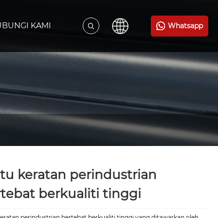
BUNGI KAMI
Whatsapp
tu keratan perindustrian
tebat berkualiti tinggi
eratan perindustrian bertebat berkualiti tinggi yang ditawarkan oleh