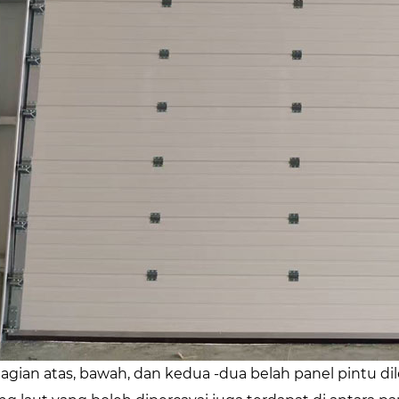
agian atas, bawah, dan kedua -dua belah panel pintu 