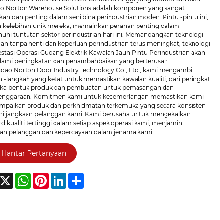
o Norton Warehouse Solutions adalah komponen yang sangat
kan dan penting dalam seni bina perindustrian moden. Pintu -pintu ini,
 kelebihan unik mereka, memainkan peranan penting dalam
hi tuntutan sektor perindustrian hari ini. Memandangkan teknologi
an tanpa henti dan keperluan perindustrian terus meningkat, teknologi
estasi Operasi Gudang Elektrik Kawalan Jauh Pintu Perindustrian akan
ami peningkatan dan penambahbaikan yang berterusan.
gdao Norton Door Industry Technology Co., Ltd., kami mengambil
 -langkah yang ketat untuk memastikan kawalan kualiti, dari peringkat
eka bentuk produk dan pembuatan untuk pemasangan dan
enggaraan. Komitmen kami untuk kecemerlangan memastikan kami
paikan produk dan perkhidmatan terkemuka yang secara konsisten
hi jangkaan pelanggan kami. Kami berusaha untuk mengekalkan
d kualiti tertinggi dalam setiap aspek operasi kami, menjamin
an pelanggan dan kepercayaan dalam jenama kami.
Hantar Pertanyaan
acebook
X
WhatsApp
Pinterest
LinkedIn
Share